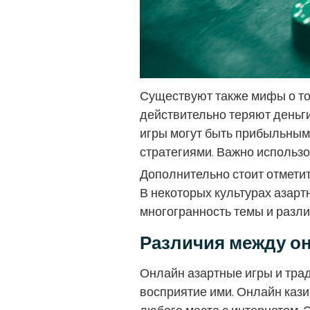
Существуют также мифы о том
действительно теряют деньги,
игры могут быть прибыльным
стратегиями. Важно использо
Дополнительно стоит отметит
В некоторых культурах азарт
многогранность темы и разли
Различия между о
Онлайн азартные игры и тра
восприятие ими. Онлайн кази