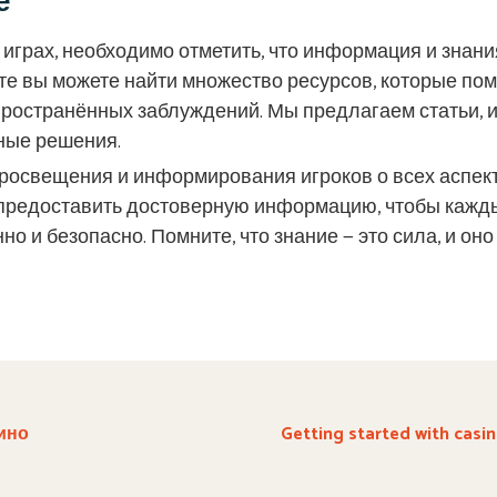
е
играх, необходимо отметить, что информация и знан
те вы можете найти множество ресурсов, которые пом
пространённых заблуждений. Мы предлагаем статьи, 
ные решения.
росвещения и информирования игроков о всех аспект
предоставить достоверную информацию, чтобы кажд
о и безопасно. Помните, что знание — это сила, и он
зино
Getting started with casi