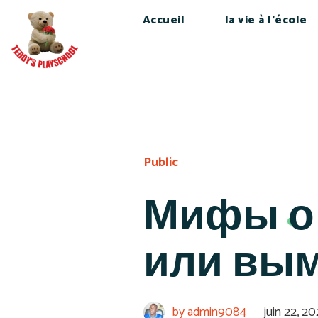
Accueil
la vie à l’école
Public
Мифы о 
или вы
by
admin9084
juin 22, 2