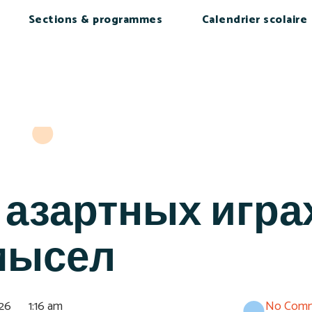
Sections & programmes
Calendrier scolaire
азартных игра
мысел
026
1:16 am
No Com