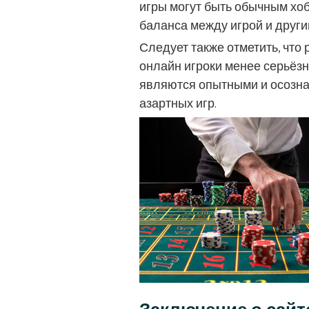
игры могут быть обычным хоб
баланса между игрой и друг
Следует также отметить, что 
онлайн игроки менее серьёзн
являются опытными и осознан
азартных игр.