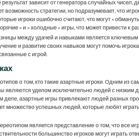
де результат зависит от генератора случайных чисел, 
ет возможность стратегии, но подразумевает, что игр
орые игроки ошибочно считают, что могут « обмануть 
орячие » и « холодные » игры, что может привести к р
азницы между удачей и навыками является ключевым
бучение и развитие своих навыков могут помочь игрок
 связанные с игрой.
ках
типов о том, кто такие азартные игроки. Одним из с
игры являются уделом исключительно людей с низким
м деле, азартные игры привлекают людей разных про
т множество успешных людей, которые любят играть 
реотипом является представление о том, что все иг
твительности большинство игроков могут играть отве