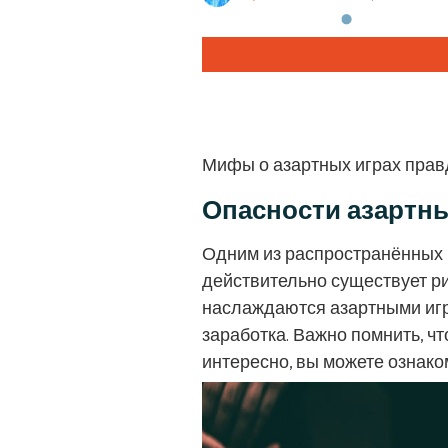
Мифы о азартных играх пра
Опасности азартны
Одним из распространённых м
действительно существует ри
наслаждаются азартными игра
заработка. Важно помнить, ч
интересно, вы можете ознако