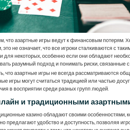
, что азартные игры ведут к финансовым потерям. Х
 это не означает, что все игроки сталкиваются с так
и для некоторых, особенно если они обладают необ
вать разумный подход и понимать риски, связанные с 
ь, что азартные игры не всегда рассматриваются общ
ные игры могут считаться традицией или частью досуг
чия в восприятии среди разных групп людей.
нлайн и традиционными азартным
диционные казино обладают своими особенностями, 
но предлагают удобство и доступность, позволяя игро