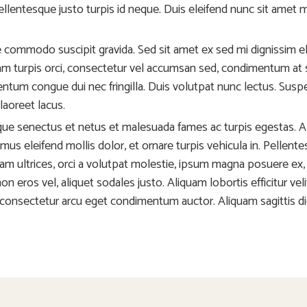
pellentesque justo turpis id neque. Duis eleifend nunc sit amet 
e commodo suscipit gravida. Sed sit amet ex sed mi dignissim
am turpis orci, consectetur vel accumsan sed, condimentum at
entum congue dui nec fringilla. Duis volutpat nunc lectus. Sus
laoreet lacus.
que senectus et netus et malesuada fames ac turpis egestas. Al
ivamus eleifend mollis dolor, et ornare turpis vehicula in. Pellen
ultrices, orci a volutpat molestie, ipsum magna posuere ex, ve
non eros vel, aliquet sodales justo. Aliquam lobortis efficitur veli
consectetur arcu eget condimentum auctor. Aliquam sagittis dic