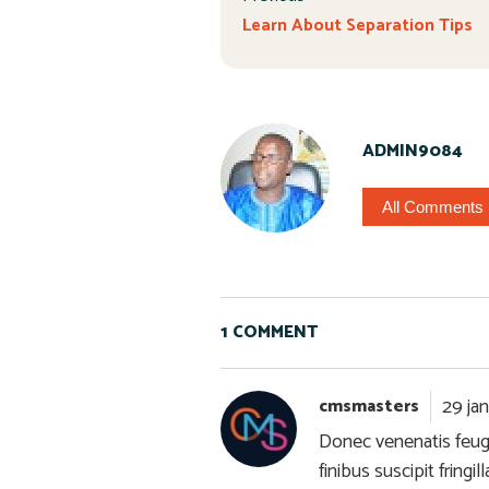
Learn About Separation Tips
ADMIN9084
All Comments
1 COMMENT
29 jan
cmsmasters
Donec venenatis feugi
finibus suscipit fringil