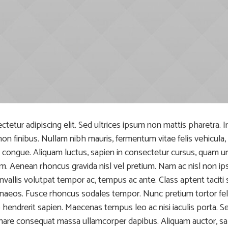
etur adipiscing elit. Sed ultrices ipsum non mattis pharetra. In
 non finibus. Nullam nibh mauris, fermentum vitae felis vehicul
 congue. Aliquam luctus, sapien in consectetur cursus, quam 
m. Aenean rhoncus gravida nisl vel pretium. Nam ac nisl non i
nvallis volutpat tempor ac, tempus ac ante. Class aptent taciti 
naeos. Fusce rhoncus sodales tempor. Nunc pretium tortor fel
ndrerit sapien. Maecenas tempus leo ac nisi iaculis porta. Sed s
rnare consequat massa ullamcorper dapibus. Aliquam auctor, sap