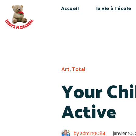
Accueil
la vie à l’école
Art
,
Total
Your Chi
Active
by
admin9084
janvier 10,