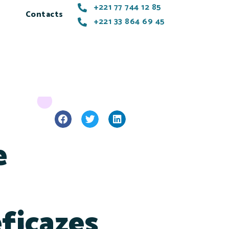
+221 77 744 12 85
Contacts
+221 33 864 69 45
e
eficazes