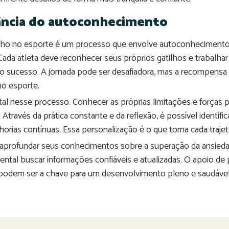
ância do autoconhecimento
ho no esporte é um processo que envolve autoconhecimento, p
 Cada atleta deve reconhecer seus próprios gatilhos e trabalha
 o sucesso. A jornada pode ser desafiadora, mas a recompen
no esporte.
 nesse processo. Conhecer as próprias limitações e forças pe
 Através da prática constante e da reflexão, é possível identifi
orias contínuas. Essa personalização é o que torna cada trajetó
m aprofundar seus conhecimentos sobre a superação da ansie
ental buscar informações confiáveis e atualizadas. O apoio de p
 podem ser a chave para um desenvolvimento pleno e saudável