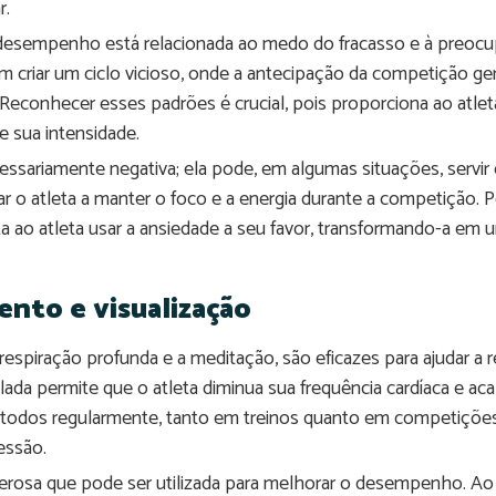
r.
 desempenho está relacionada ao medo do fracasso e à preoc
criar um ciclo vicioso, onde a antecipação da competição g
econhecer esses padrões é crucial, pois proporciona ao atlet
e sua intensidade.
cessariamente negativa; ela pode, em algumas situações, ser
ar o atleta a manter o foco e a energia durante a competição. 
ta ao atleta usar a ansiedade a seu favor, transformando-a e
ento e visualização
espiração profunda e a meditação, são eficazes para ajudar a r
ada permite que o atleta diminua sua frequência cardíaca e ac
métodos regularmente, tanto em treinos quanto em competições
essão.
oderosa que pode ser utilizada para melhorar o desempenho. 