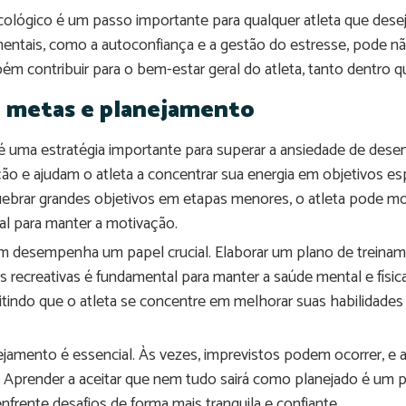
lógico é um passo importante para qualquer atleta que deseje
entais, como a autoconfiança e a gestão do estresse, pode n
 contribuir para o bem-estar geral do atleta, tanto dentro q
 metas e planejamento
is é uma estratégia importante para superar a ansiedade de d
o e ajudam o atleta a concentrar sua energia em objetivos es
brar grandes objetivos em etapas menores, o atleta pode mon
ial para manter a motivação.
desempenha um papel crucial. Elaborar um plano de treiname
s recreativas é fundamental para manter a saúde mental e físic
mitindo que o atleta se concentre em melhorar suas habilidades
nejamento é essencial. Às vezes, imprevistos podem ocorrer, e 
e. Aprender a aceitar que nem tudo sairá como planejado é um 
nfrente desafios de forma mais tranquila e confiante.