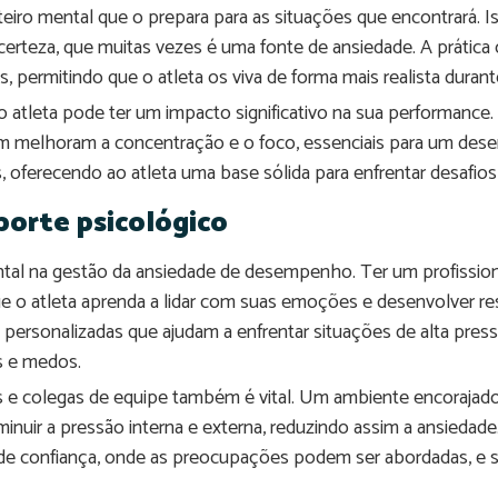
oteiro mental que o prepara para as situações que encontrará.
erteza, que muitas vezes é uma fonte de ansiedade. A prática 
s, permitindo que o atleta os viva de forma mais realista duran
do atleta pode ter um impacto significativo na sua performance
ém melhoram a concentração e o foco, essenciais para um de
oferecendo ao atleta uma base sólida para enfrentar desafios
porte psicológico
tal na gestão da ansiedade de desempenho. Ter um profissio
e o atleta aprenda a lidar com suas emoções e desenvolver resi
as personalizadas que ajudam a enfrentar situações de alta p
s e medos.
s e colegas de equipe também é vital. Um ambiente encorajador
nuir a pressão interna e externa, reduzindo assim a ansiedade.
 de confiança, onde as preocupações podem ser abordadas, e