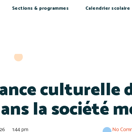
Sections & programmes
Calendrier scolaire
ance culturelle 
dans la société 
026
1:44 pm
No Com