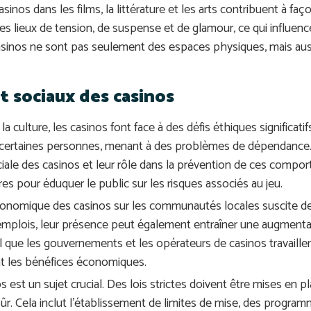
sinos dans les films, la littérature et les arts contribuent à faç
lieux de tension, de suspense et de glamour, ce qui influence 
es casinos ne sont pas seulement des espaces physiques, mais a
t sociaux des casinos
la culture, les casinos font face à des défis éthiques significat
ertaines personnes, menant à des problèmes de dépendance. C
ociale des casinos et leur rôle dans la prévention de ces com
es pour éduquer le public sur les risques associés au jeu.
économique des casinos sur les communautés locales suscite de
emplois, leur présence peut également entraîner une augmentati
el que les gouvernements et les opérateurs de casinos travaill
nt les bénéfices économiques.
s est un sujet crucial. Des lois strictes doivent être mises en p
ûr. Cela inclut l’établissement de limites de mise, des progra