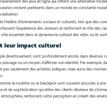
avènement des jeux en ligne qui offrent une alternative mode
asinos restent pertinents dans un monde en constante mutatio
cialisation.
le théâtre d’événements sociaux et culturels, tels que des con
richissent l’expérience des visiteurs et renforcent le rôle des ca
 rôle essentiel dans le dynamisme culturel des villes où ils son
t leur impact culturel
ple divertissement, sont profondément ancrés dans diverses cul
 passage ou un moyen d’affirmer son identité. Par exemple, dans
 pas seulement des activités ludiques, mais aussi des moment
s.
comme la roulette ou le blackjack sont souvent associés à une 
uxe et de sophistication qui attire des clients désireux de s’im
ur atmosphère, renforcent cette perception en créant des envir