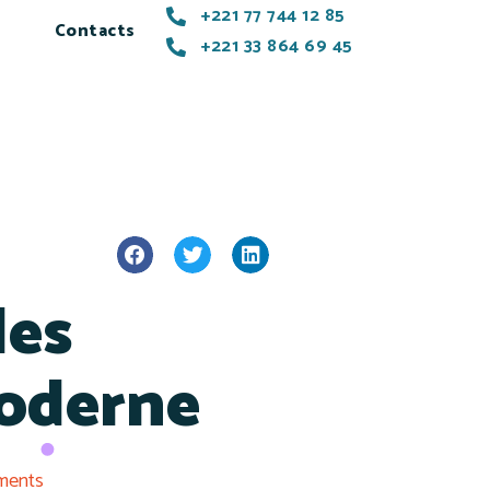
+221 77 744 12 85
Contacts
+221 33 864 69 45
des
moderne
ments