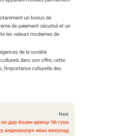
r les appareils mobiles permettent
, notamment un bonus de
stème de paiement sécurisé et un
lète les valeurs modernes de
xigences de la société
culturels dans son offre, cette
i, l’importance culturelle des
Next
он дар бозии қимор Чӣ гуна
у андешаҳоро иваз мекунад